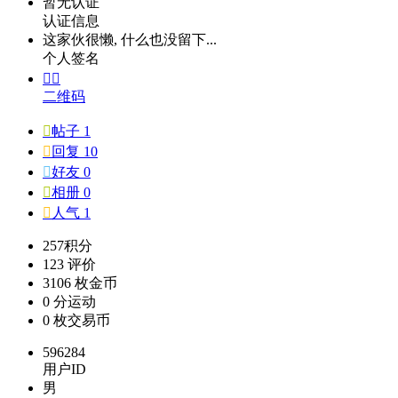
暂无认证
认证信息
这家伙很懒, 什么也没留下...
个人签名


二维码

帖子 1

回复 10

好友 0

相册 0

人气 1
257
积分
123
评价
3106 枚
金币
0 分
运动
0 枚
交易币
596284
用户ID
男