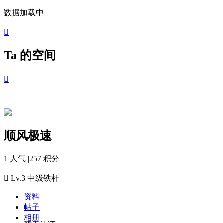
数据加载中

Ta 的空间

顺风极速
1 人气
|
257 积分

Lv.3
中级铁杆
资料
帖子
相册