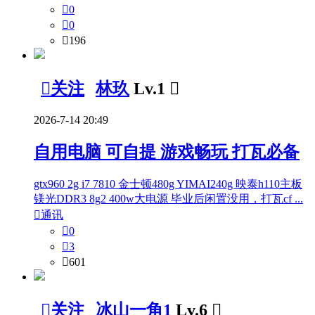

0

0

196

关注
林玖
Lv.1

2026-7-14 20:49
自用电脑 可自提 游戏畅玩 打瓦必备
gtx960 2g i7 7810 金士顿480g YIMAI240g 映泰h110主板
镁光DDR3 8g2 400w大电源 毕业后闲置没用，打瓦cf ...

通讯

0

3

601

关注
冰山一角1
Lv.6
