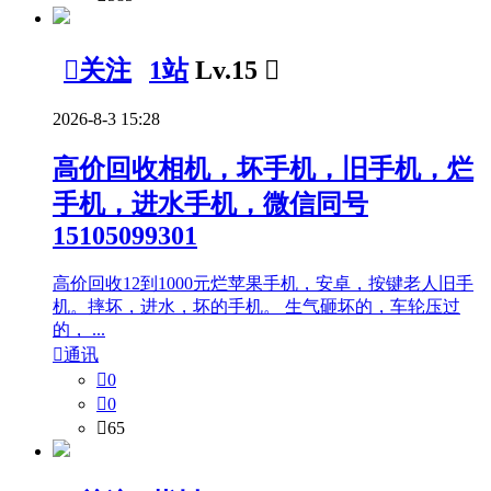

关注
1站
Lv.15

2026-8-3 15:28
高价回收相机，坏手机，旧手机，烂
手机，进水手机，微信同号
15105099301
高价回收12到1000元烂苹果手机，安卓，按键老人旧手
机。摔坏，进水，坏的手机。 生气砸坏的，车轮压过
的， ...

通讯

0

0

65