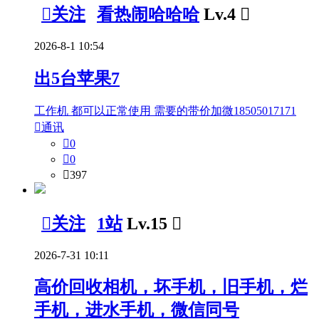

关注
看热闹哈哈哈
Lv.4

2026-8-1 10:54
出5台苹果7
工作机 都可以正常使用 需要的带价加微18505017171

通讯

0

0

397

关注
1站
Lv.15

2026-7-31 10:11
高价回收相机，坏手机，旧手机，烂
手机，进水手机，微信同号