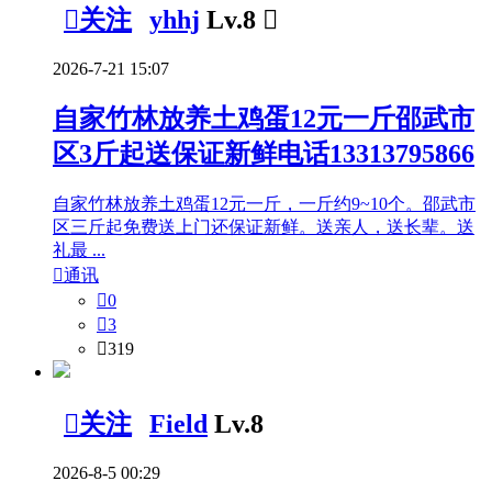

关注
yhhj
Lv.8

2026-7-21 15:07
自家竹林放养土鸡蛋12元一斤邵武市
区3斤起送保证新鲜电话13313795866
自家竹林放养土鸡蛋12元一斤，一斤约9~10个。邵武市
区三斤起免费送上门还保证新鲜。送亲人，送长辈。送
礼最 ...

通讯

0

3

319

关注
Field
Lv.8
2026-8-5 00:29