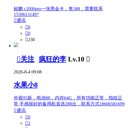
鲲鹏 c2000pro一张黑金卡，售588，需要联系
15396131497

通讯

0

0

230

关注
疯狂的李
Lv.10

2026-8-4 09:08
水果小8
外观95新，电池88，内存64G，所有功能正常，指纹正
常 手感很好的备用机首选288出，联系方式18606581699

通讯

0

2