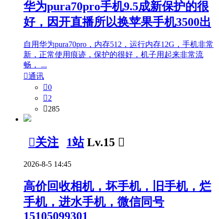
华为pura70pro手机9.5成新保护的很
好，因开直播所以换苹果手机3500出
自用华为pura70pro，内存512，运行内存12G，手机非常
新，正常使用痕迹，保护的很好，机子用起来非常流
畅， ...

通讯

0

2

285

关注
1站
Lv.15

2026-8-5 14:45
高价回收相机，坏手机，旧手机，烂
手机，进水手机，微信同号
15105099301