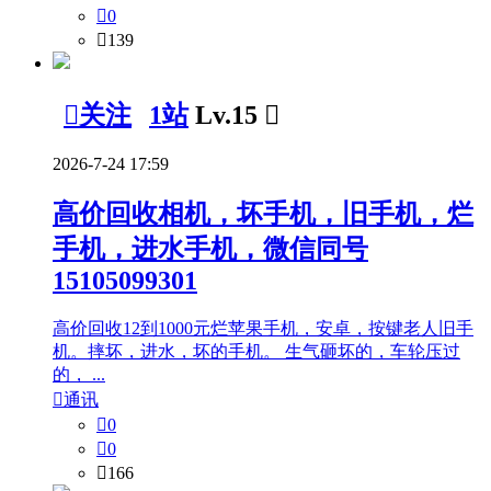

0

139

关注
1站
Lv.15

2026-7-24 17:59
高价回收相机，坏手机，旧手机，烂
手机，进水手机，微信同号
15105099301
高价回收12到1000元烂苹果手机，安卓，按键老人旧手
机。摔坏，进水，坏的手机。 生气砸坏的，车轮压过
的， ...

通讯

0

0

166