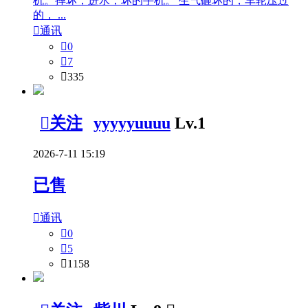
机。摔坏，进水，坏的手机。 生气砸坏的，车轮压过
的， ...

通讯

0

7

335

关注
yyyyyuuuu
Lv.1
2026-7-11 15:19
已售

通讯

0

5

1158