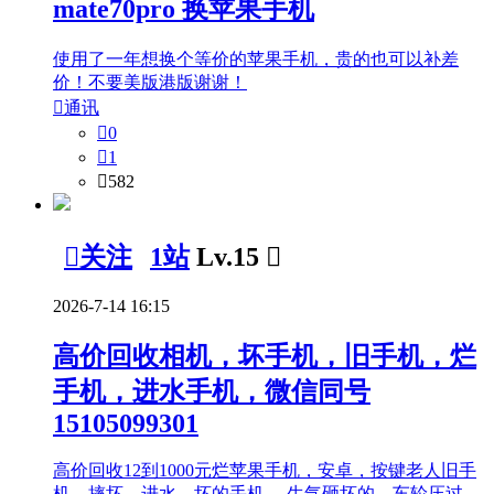
mate70pro 换苹果手机
使用了一年想换个等价的苹果手机，贵的也可以补差
价！不要美版港版谢谢！

通讯

0

1

582

关注
1站
Lv.15

2026-7-14 16:15
高价回收相机，坏手机，旧手机，烂
手机，进水手机，微信同号
15105099301
高价回收12到1000元烂苹果手机，安卓，按键老人旧手
机。摔坏，进水，坏的手机。 生气砸坏的，车轮压过