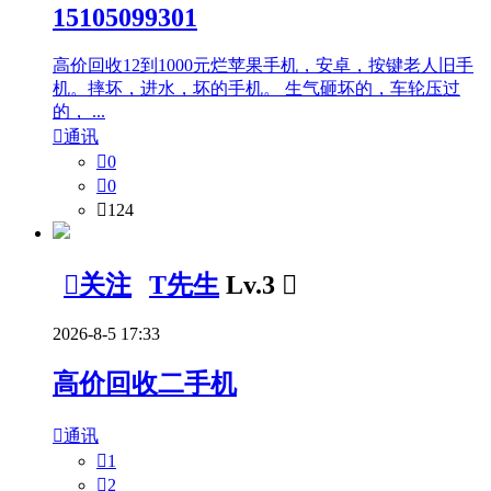
15105099301
高价回收12到1000元烂苹果手机，安卓，按键老人旧手
机。摔坏，进水，坏的手机。 生气砸坏的，车轮压过
的， ...

通讯

0

0

124

关注
T先生
Lv.3

2026-8-5 17:33
高价回收二手机

通讯

1

2