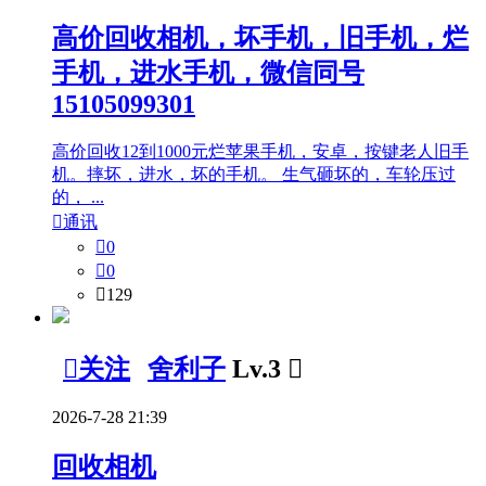
高价回收相机，坏手机，旧手机，烂
手机，进水手机，微信同号
15105099301
高价回收12到1000元烂苹果手机，安卓，按键老人旧手
机。摔坏，进水，坏的手机。 生气砸坏的，车轮压过
的， ...

通讯

0

0

129

关注
舍利子
Lv.3

2026-7-28 21:39
回收相机