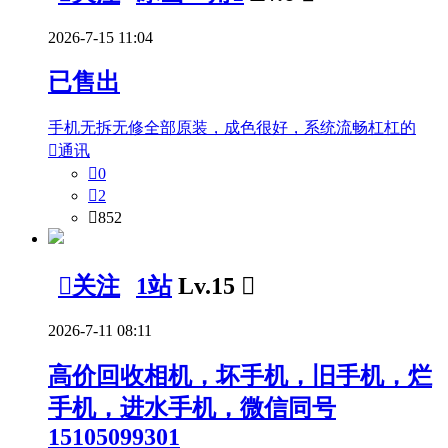
2026-7-15 11:04
已售出
手机无拆无修全部原装，成色很好，系统流畅杠杠的

通讯

0

2

852

关注
1站
Lv.15

2026-7-11 08:11
高价回收相机，坏手机，旧手机，烂
手机，进水手机，微信同号
15105099301