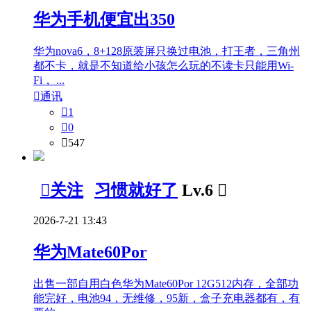
华为手机便宜出350
华为nova6，8+128原装屏只换过电池，打王者，三角州
都不卡，就是不知道给小孩怎么玩的不读卡只能用Wi-
Fi， ...

通讯

1

0

547

关注
习惯就好了
Lv.6

2026-7-21 13:43
华为Mate60Por
出售一部自用白色华为Mate60Por 12G512内存，全部功
能完好，电池94，无维修，95新，盒子充电器都有，有