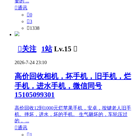
要的 ...

通讯

0

3

1338

关注
1站
Lv.15

2026-7-24 23:10
高价回收相机，坏手机，旧手机，烂
手机，进水手机，微信同号
15105099301
高价回收12到1000元烂苹果手机，安卓，按键老人旧手
机。摔坏，进水，坏的手机。 生气砸坏的，车轮压过
的， ...

通讯

1