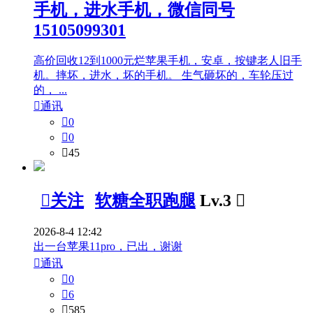
手机，进水手机，微信同号
15105099301
高价回收12到1000元烂苹果手机，安卓，按键老人旧手
机。摔坏，进水，坏的手机。 生气砸坏的，车轮压过
的， ...

通讯

0

0

45

关注
软糖全职跑腿
Lv.3

2026-8-4 12:42
出一台苹果11pro，已出，谢谢

通讯

0

6

585