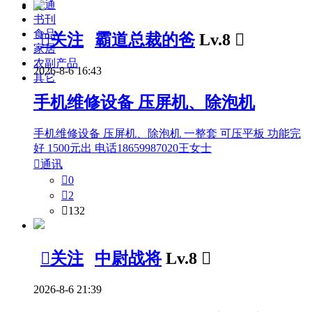
交通
书刊
食品

关注
霸道总裁的爸
Lv.8

家居
农副产品
2026-8-6 16:43
其它
手机维修设备 压屏机、除泡机
手机维修设备 压屏机、除泡机 一整套 可压平板 功能完
好 1500元出 电话18659987020王女士

通讯

0

2

132

关注
中尉战将
Lv.8

2026-8-6 21:39