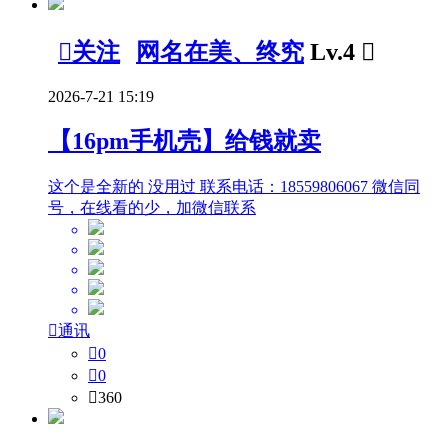

关注
网名在美、终究
Lv.4

2026-7-21 15:19
【16pm手机壳】给钱就卖
这个是全新的 没用过 联系电话：18559806067 微信同
号，在线看的少，加微信联系

通讯

0

0

360