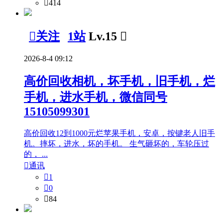

414

关注
1站
Lv.15

2026-8-4 09:12
高价回收相机，坏手机，旧手机，烂
手机，进水手机，微信同号
15105099301
高价回收12到1000元烂苹果手机，安卓，按键老人旧手
机。摔坏，进水，坏的手机。 生气砸坏的，车轮压过
的， ...

通讯

1

0

84