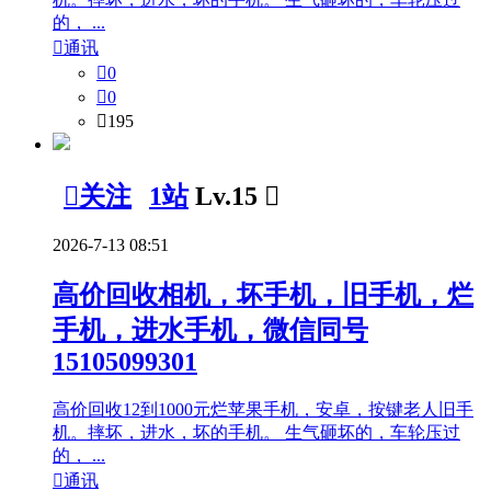
的， ...

通讯

0

0

195

关注
1站
Lv.15

2026-7-13 08:51
高价回收相机，坏手机，旧手机，烂
手机，进水手机，微信同号
15105099301
高价回收12到1000元烂苹果手机，安卓，按键老人旧手
机。摔坏，进水，坏的手机。 生气砸坏的，车轮压过
的， ...

通讯