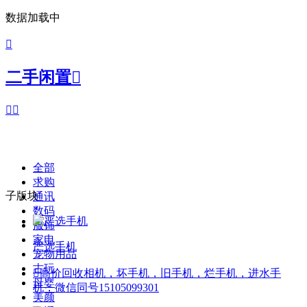
数据加载中

二手闲置



全部
求购
子版块
通讯
数码
服饰
家电
严选手机
宠物用品
古玩

高价回收相机，坏手机，旧手机，烂手机，进水手
母婴
机，微信同号15105099301
美颜