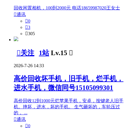
回收闲置相机，100到2000元 电话18659987020王女士

通讯

0

3

305

关注
1站
Lv.15

2026-7-26 14:33
高价回收坏手机，旧手机，烂手机，
进水手机，微信同号15105099301
高价回收12到1000元烂苹果手机，安卓，按键老人旧手
机。摔坏，进水，坏的手机。 生气砸坏的，车轮压过
的， ...

通讯

0