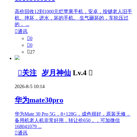
高价回收12到1000元烂苹果手机，安卓，按键老人旧手
机。摔坏，进水，坏的手机。 生气砸坏的，车轮压过
的， ...

通讯

0

0

27

关注
岁月神仙
Lv.4

2026-8-5 10:14
华为mate30pro
华为Mate 30 Pro 5G，8+128G，成色很好，原装无修，
备用机老人机非常好用，转让价650，，可加微信
168041079 ...

通讯