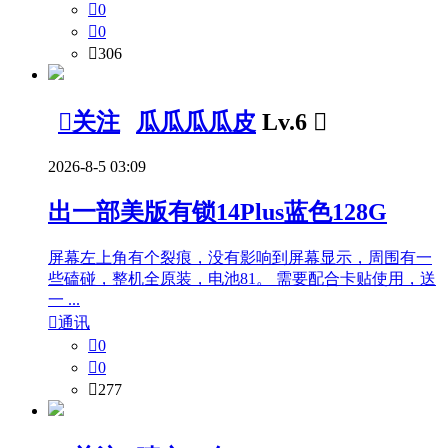

0

0

306

关注
瓜瓜瓜瓜皮
Lv.6

2026-8-5 03:09
出一部美版有锁14Plus蓝色128G
屏幕左上角有个裂痕，没有影响到屏幕显示，周围有一
些磕碰，整机全原装，电池81。 需要配合卡贴使用，送
一 ...

通讯

0

0

277