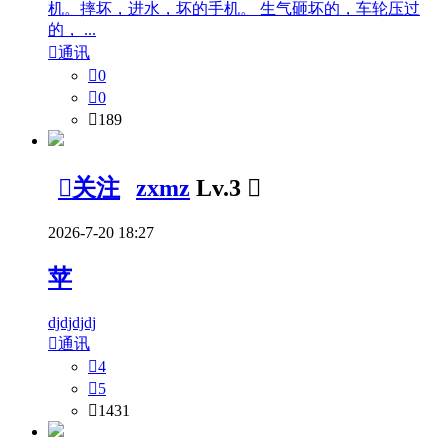
机。摔坏，进水，坏的手机。 生气砸坏的，车轮压过
的， ...

通讯

0

0

189

关注
zxmz
Lv.3

2026-7-20 18:27
苹
djdjdjdj

通讯

4

5

1431