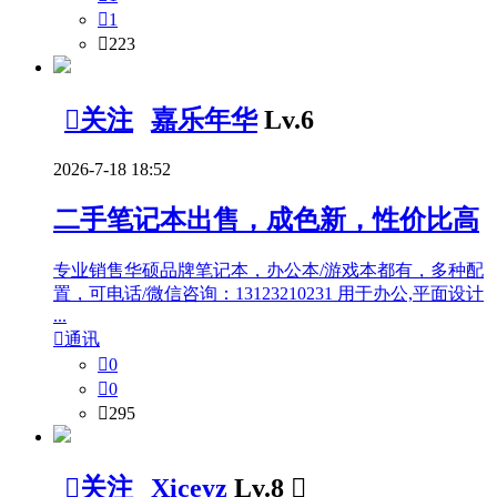

1

223

关注
嘉乐年华
Lv.6
2026-7-18 18:52
二手笔记本出售，成色新，性价比高
专业销售华硕品牌笔记本，办公本/游戏本都有，多种配
置，可电话/微信咨询：13123210231 用于办公,平面设计
...

通讯

0

0

295

关注
Xiceyz
Lv.8
