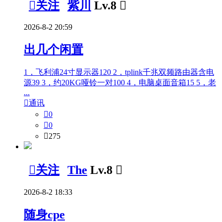

关注
紫川
Lv.8

2026-8-2 20:59
出几个闲置
1，飞利浦24寸显示器120 2，tplink千兆双频路由器含电
源39 3，约20KG哑铃一对100 4，电脑桌面音箱15 5，老
...

通讯

0

0

275

关注
The
Lv.8

2026-8-2 18:33
随身cpe