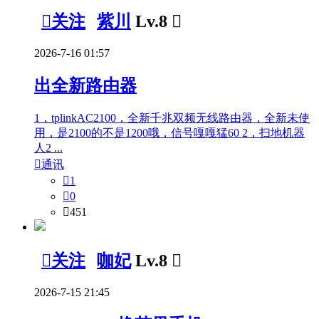

关注
紫川
Lv.8

2026-7-16 01:57
出全新路由器
1，tplinkAC2100，全新千兆双频无线路由器，全新未使
用，是2100的不是1200哦，信号嘎嘎猛60 2，扫地机器
人2 ...

通讯

1

0

451

关注
咖妃
Lv.8

2026-7-15 21:45