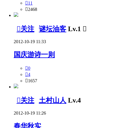

11

2468

关注
谜坛油客
Lv.1

2012-10-19 11:33
国庆游诗一则

0

4

1657

关注
土村山人
Lv.4
2012-10-19 11:26
春华秋实