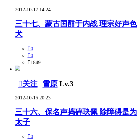
2012-10-17 14:24
三十七、蒙古国酣于内战 理宗好声色
犬

0

0

1849

关注
雪原
Lv.3
2012-10-15 20:23
三十六、保名声捣碎玦佩 除障碍是为
太子

0