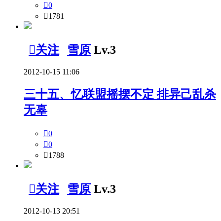

0

1781

关注
雪原
Lv.3
2012-10-15 11:06
三十五、忆联盟摇摆不定 排异己乱杀
无辜

0

0

1788

关注
雪原
Lv.3
2012-10-13 20:51