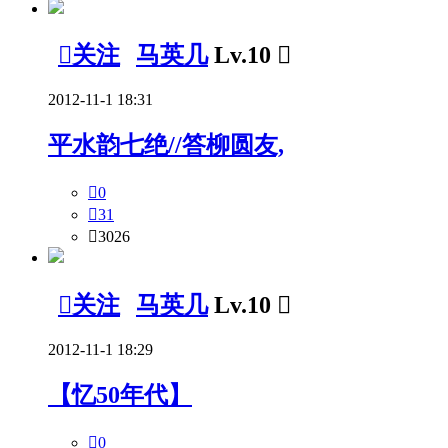

关注
马英几
Lv.10

2012-11-1 18:31
平水韵七绝//答柳圆友,

0

31

3026

关注
马英几
Lv.10

2012-11-1 18:29
【忆50年代】

0