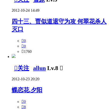
2012-10-24 14:49
四十三、贾似道退守为攻 何翠花杀人
灭口

0

0

1760

关注
allun
Lv.8

2012-10-23 20:20
蝶恋花.夕阳

0

8