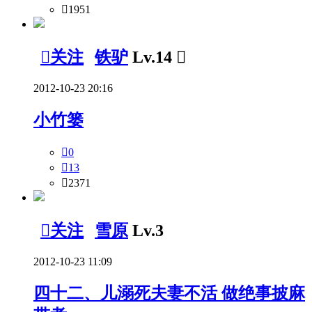

1951

关注
铁驴
Lv.14

2012-10-23 20:16
小竹篓

0

13

2371

关注
雪原
Lv.3
2012-10-23 11:09
四十二、儿溺死夫妻不活 做绝事披麻