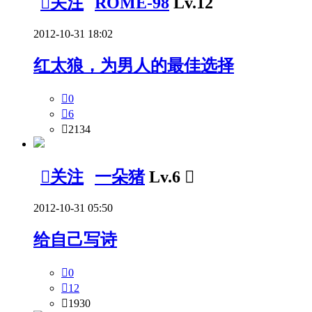

关注
ROME-98
Lv.12
2012-10-31 18:02
红太狼，为男人的最佳选择

0

6

2134

关注
一朵猪
Lv.6

2012-10-31 05:50
给自己写诗

0

12

1930