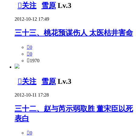

关注
雪原
Lv.3
2012-10-12 17:49
三十三、桃花预谋伤人 太医枯井害命

0

0

1970

关注
雪原
Lv.3
2012-10-11 17:28
三十二、赵与芮示弱取胜 董宋臣以死
表白

0