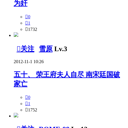
为奸

0

1

1732

关注
雪原
Lv.3
2012-11-1 10:26
五十、 荣王府夫人自尽 南宋廷国破
家亡

0

1

1752