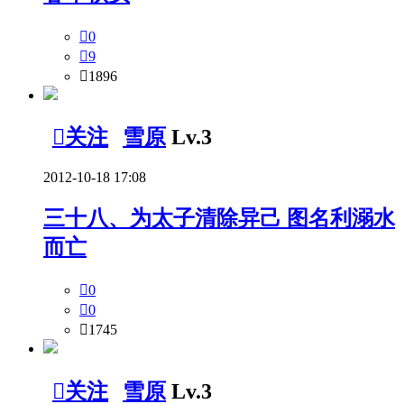

0

9

1896

关注
雪原
Lv.3
2012-10-18 17:08
三十八、为太子清除异己 图名利溺水
而亡

0

0

1745

关注
雪原
Lv.3