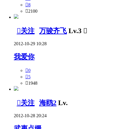

8

2100

关注
万骏齐飞
Lv.3

2012-10-29 10:28
我爱你

0

5

1948

关注
海鸥2
Lv.
2012-10-28 20:24
武夷点缀