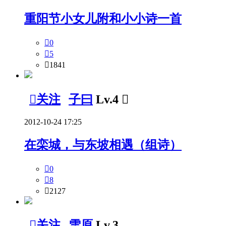
重阳节小女儿附和小小诗一首

0

5

1841

关注
子曰
Lv.4

2012-10-24 17:25
在栾城，与东坡相遇（组诗）

0

8

2127

关注
雪原
Lv.3