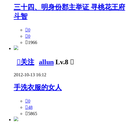
三十四、明身份郡主举证 寻桃花王府
斗智

0

0

1966

关注
allun
Lv.8

2012-10-13 16:12
手洗衣服的女人

0

48

5865