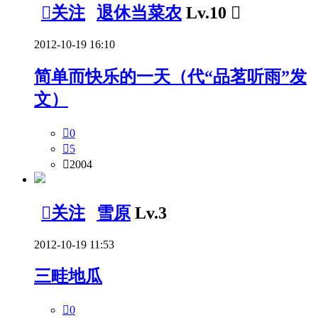

关注
退休当菜农
Lv.10

2012-10-19 16:10
简单而快乐的一天（代“品茗听雨”发
文）

0

5

2004

关注
雪原
Lv.3
2012-10-19 11:53
三畦地瓜

0