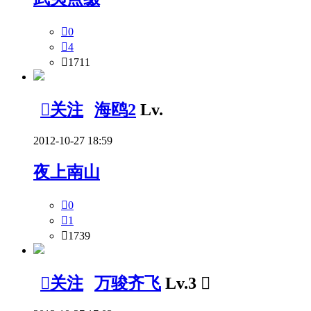

0

4

1711

关注
海鸥2
Lv.
2012-10-27 18:59
夜上南山

0

1

1739

关注
万骏齐飞
Lv.3
