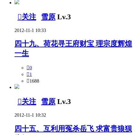

关注
雪原
Lv.3
2012-11-1 10:33
四十九、荷花寻王府财宝 理宗度辉煌
一生

0

1

1688

关注
雪原
Lv.3
2012-11-1 10:32
四十五、互利用冤杀岳飞 求富贵狼狈