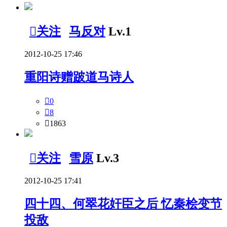

关注
马反对
Lv.1
2012-10-25 17:46
重阳诗赠跛道马诗人

0

8

1863

关注
雪原
Lv.3
2012-10-25 17:41
四十四、何翠花奸臣之后 忆秦桧变节
投敌