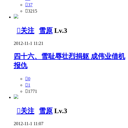

37

3215

关注
雪原
Lv.3
2012-11-1 11:21
四十六、雪耻辱壮烈捐躯 成伟业借机
报仇

0

1

1771

关注
雪原
Lv.3
2012-11-1 11:07