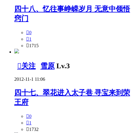
四十八、忆往事峥嵘岁月 无意中领悟
窍门

0

1

1715

关注
雪原
Lv.3
2012-11-1 11:06
四十七、翠花进入太子巷 寻宝来到荣
王府

0

1

1732