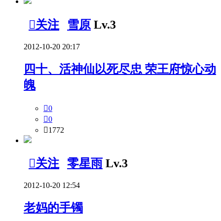

关注
雪原
Lv.3
2012-10-20 20:17
四十、活神仙以死尽忠 荣王府惊心动
魄

0

0

1772

关注
零星雨
Lv.3
2012-10-20 12:54
老妈的手镯