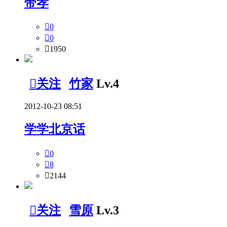
带孝

0

0

1950

关注
竹家
Lv.4
2012-10-23 08:51
学学北京话

0

8

2144

关注
雪原
Lv.3