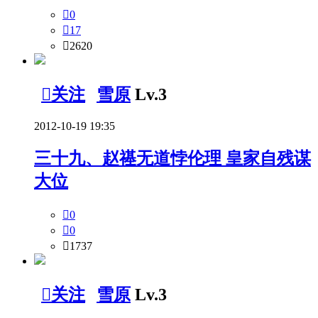

0

17

2620

关注
雪原
Lv.3
2012-10-19 19:35
三十九、赵禥无道悖伦理 皇家自残谋
大位

0

0

1737

关注
雪原
Lv.3