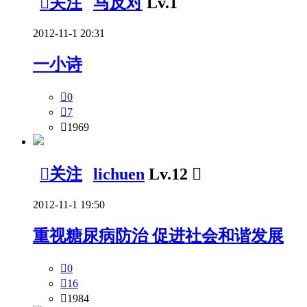

关注
马反对
Lv.1
2012-11-1 20:31
一小诗

0

7

1969

关注
lichuen
Lv.12

2012-11-1 19:50
重视糖尿病防治 促进社会和谐发展

0

16

1984