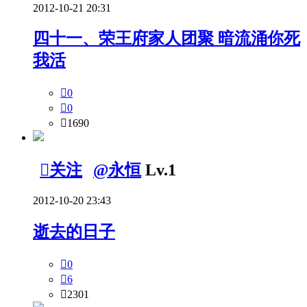
2012-10-21 20:31
四十一、荣王府家人团聚 暗流涌你死
我活

0

0

1690

关注
@永恒
Lv.1
2012-10-20 23:43
逝去的日子

0

6

2301