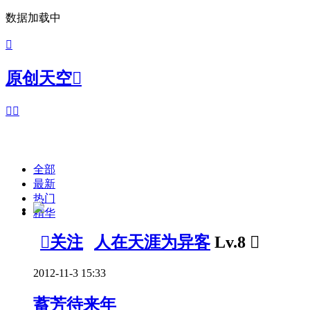
数据加载中

原创天空



全部
最新
热门
精华

关注
人在天涯为异客
Lv.8

2012-11-3 15:33
蓄芳待来年