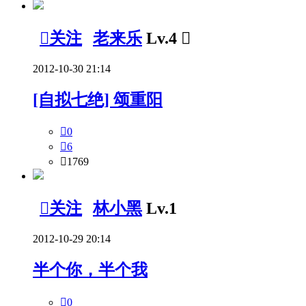

关注
老来乐
Lv.4

2012-10-30 21:14
[自拟七绝] 颂重阳

0

6

1769

关注
林小黑
Lv.1
2012-10-29 20:14
半个你，半个我

0