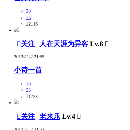

0

5

2116

关注
人在天涯为异客
Lv.8

2012-11-2 21:55
小诗一首

0

6

1723

关注
老来乐
Lv.4

2012-11-2 21:52