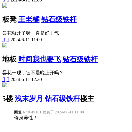
板凳
王老橘
钻石级铁杆
昙花就开了呀！真是好手气


2024-6-11 11:09
地板
时间我也要飞
钻石级铁杆
昙花一现，它不是晚上开吗？


2024-6-11 12:20
5楼
浅末岁月
钻石级铁杆
楼主
回复
673649101 发表于 2024-06-11 11:00
修身养性！