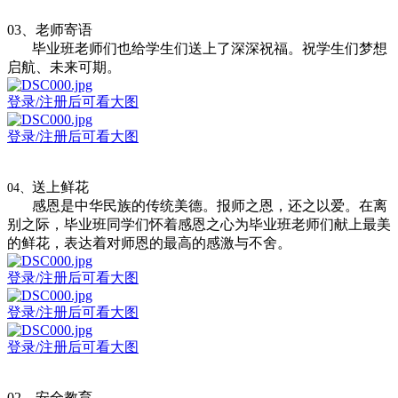
03、老师寄语
毕业班老师们也给学生们送上了深深祝福。祝学生们梦想
启航、未来可期。
登录/注册后可看大图
登录/注册后可看大图
送上鲜花
04、
感恩是中华民族的传统美德。报师之恩，还之以爱。在离
别之际，毕业班同学们怀着感恩之心为毕业班老师们献上最美
的鲜花，表达着对师恩的最高的感激与不舍。
登录/注册后可看大图
登录/注册后可看大图
登录/注册后可看大图
02、安全教育