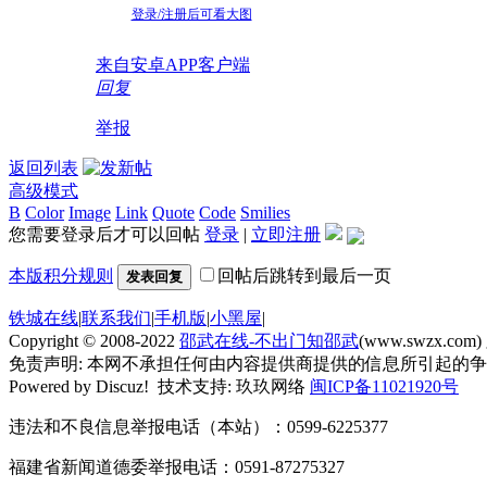
登录/注册后可看大图
来自安卓APP客户端
回复
举报
返回列表
高级模式
B
Color
Image
Link
Quote
Code
Smilies
您需要登录后才可以回帖
登录
|
立即注册
本版积分规则
回帖后跳转到最后一页
发表回复
铁城在线
|
联系我们
|
手机版
|
小黑屋
|
Copyright © 2008-2022
邵武在线-不出门知邵武
(www.swzx.com)
免责声明: 本网不承担任何由内容提供商提供的信息所引起的
Powered by Discuz! 技术支持: 玖玖网络
闽ICP备11021920号
违法和不良信息举报电话（本站）：0599-6225377
福建省新闻道德委举报电话：0591-87275327