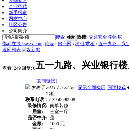
宠物专区
企业招聘
新手报道
网友中心
社区公告
公司简介
搜索
热搜:
交通安全
学区房
搜索
邵武在线 | swzx.com
»
论坛
›
房产网
›
出租/求租
›
五一九路、兴业
返回列表
五一九路、兴业银行楼
查看:
249
|
回复:
0
[复制链接]
发表于 2025-7-5 22:56
|
显示全部楼层
|
阅读模式
出租
联系电话：:
13950690908
装修情况:
简单装修
居室:
三室一厅
是否中介:
是
金额:
1000 元