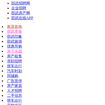
邵武招聘网
企业招聘
邵武房产网
邵武在线APP
家居装饰
邵武美食
邵武印象
邵武旅游
优惠导购
亲子乐园
房产租售
求职招聘
拼车出行
汽车时刻
同城购
广告宣传
房产家居
人才招聘
二手信息
拼车出行