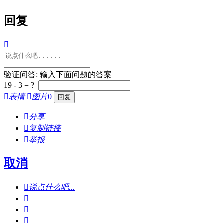
回复

验证问答: 输入下面问题的答案
19 - 3 = ?

表情

图片
0

分享

复制链接

举报
取消

说点什么吧...


