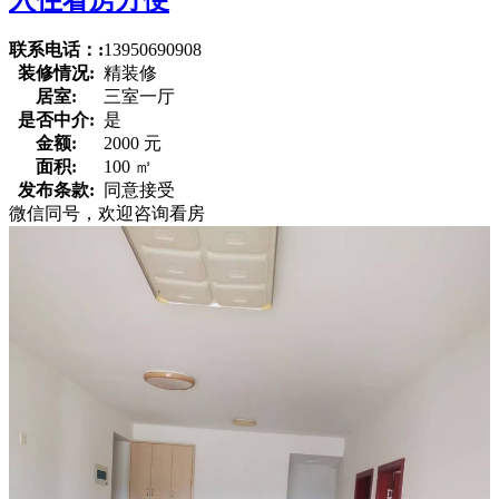
联系电话：:
13950690908
装修情况:
精装修
居室:
三室一厅
是否中介:
是
金额:
2000 元
面积:
100 ㎡
发布条款:
同意接受
微信同号，欢迎咨询看房