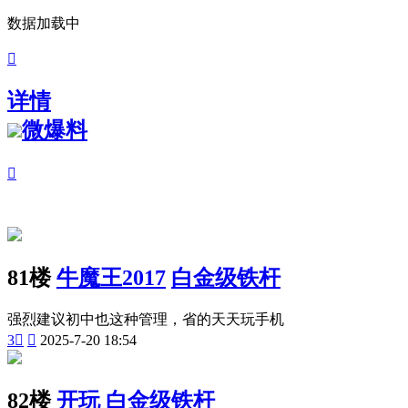
数据加载中

详情
微爆料

81楼
牛魔王2017
白金级铁杆
强烈建议初中也这种管理，省的天天玩手机
3


2025-7-20 18:54
82楼
开玩
白金级铁杆