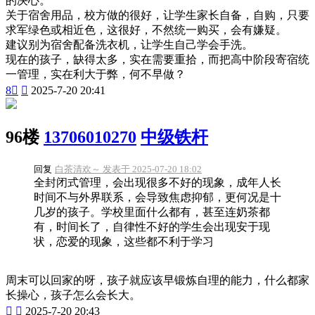
的决心。
关于宿舍用品，校方做的很好，让学生家长自备，自购，只要
求军绿色或相近色，这很好，不然统一购买，会有嫌疑。
建议别为宿舍配备洗衣机，让学生自己学会手洗。
现在的孩子，缺得太多，实在需要重拾，而把高中阶段寄宿统
一管理，实在利大于弊，何不早做？
8


2025-7-20 20:41
96楼
13706010270
中级铁杆
回复
白茶清欢～ 发表于 2025-07-20 18:02
全封闭式管理，会出现很多不好的现象，成年人长
时间不与外界联系，会导致焦虑抑郁，更何况是十
几岁的孩子。学校里面什么都有，甚至连奶茶都
有，时间长了，自律性不好的学生会出现安于现
状，恋爱的现象，这些都不利于学习
周末可以回家的呀，孩子就应该早锻炼自理的能力，什么都家
长操心，孩子怎么会长大。


2025-7-20 20:43