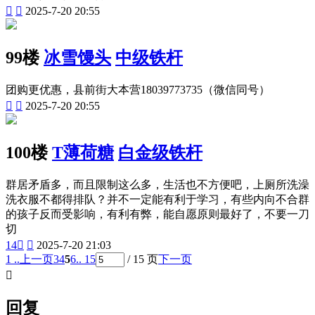


2025-7-20 20:55
99楼
冰雪馒头
中级铁杆
团购更优惠，县前街大本营18039773735（微信同号）


2025-7-20 20:55
100楼
T薄荷糖
白金级铁杆
群居矛盾多，而且限制这么多，生活也不方便吧，上厕所洗澡
洗衣服不都得排队？并不一定能有利于学习，有些内向不合群
的孩子反而受影响，有利有弊，能自愿原则最好了，不要一刀
切
14


2025-7-20 21:03
1 ..
上一页
3
4
5
6
.. 15
/ 15 页
下一页

回复