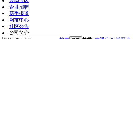
宠物专区
企业招聘
新手报道
网友中心
社区公告
公司简介
搜索
热搜:
交通安全
学区房
搜索
邵武在线 | swzx.com
»
论坛
›
邵武人才招聘网
›
邵武招聘
›
抖音
返回列表
抖音店铺茶叶电商招聘
查看:
399
|
回复:
0
[复制链接]
发表于 2025-8-1 10:49
|
显示全部楼层
|
阅读模式
�
只要你热爱工作，这里定是你稳定发展的平台，公司
工作要求，女，21到38岁之间，形象好，有主播经验
工作时间：周一至周六，每天7小时
联系电话：17360941999
待遇：年假6天，底薪加提成加奖金
底薪3000-3w有医社保