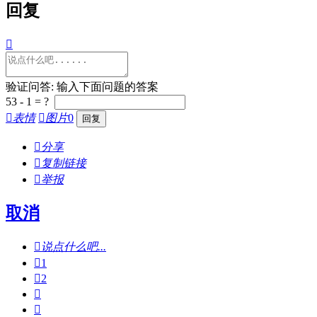
回复

验证问答: 输入下面问题的答案
53 - 1 = ?

表情

图片
0

分享

复制链接

举报
取消

说点什么吧...

1

2

