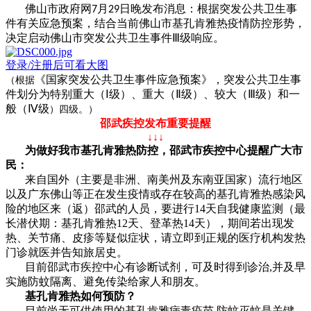
佛山市政府网7月29日晚发布消息：根据突发公共卫生事
件有关应急预案，结合当前佛山市基孔肯雅热疫情防控形势，
决定启动佛山市突发公共卫生事件Ⅲ级响应。
登录/注册后可看大图
《国家突发公共卫生事件应急预案》，突发公共卫生事
（根据
件划分为特别重大（
Ⅰ级）、重大（Ⅱ级）、较大（Ⅲ级）和一
般（Ⅳ级
）四级。）
邵武疾控发布重要提醒
↓↓↓
为做好我市基孔肯雅热防控，邵武市疾控中心提醒广大市
民：
来自国外（主要是非洲、南美州及东南亚国家）流行地区
以及广东佛山等正在发生疫情或存在较高的基孔肯雅热感染风
险的地区来（返）邵武的人员，要进行14天自我健康监测（最
长潜伏期：基孔肯雅热12天、登革热14天），期间若出现发
热、关节痛、皮疹等疑似症状，请立即到正规的医疗机构发热
门诊就医并告知旅居史。
目前邵武市疾控中心有诊断试剂，可及时得到诊治,并及早
实施防蚊隔离、避免传染给家人和朋友。
基孔肯雅热如何预防？
目前尚无可供使用的基孔肯雅病毒疫苗,防蚊灭蚊是关键，