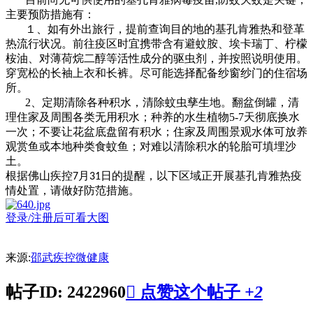
主要预防措施有：
１、如有外出旅行，提前查询目的地的基孔肯雅热和登革
热流行状况。前往疫区时宜携带含有避蚊胺、埃卡瑞丁、柠檬
桉油、对薄荷烷二醇等活性成分的驱虫剂，并按照说明使用。
穿宽松的长袖上衣和长裤。尽可能选择配备纱窗纱门的住宿场
所。
2、定期清除各种积水，清除蚊虫孳生地。翻盆倒罐，清
理住家及周围各类无用积水；种养的水生植物5-7天彻底换水
一次；不要让花盆底盘留有积水；住家及周围景观水体可放养
观赏鱼或本地种类食蚊鱼；对难以清除积水的轮胎可填埋沙
土。
根据佛山疾控7月31日的提醒，以下区域正开展基孔肯雅热疫
情处置，请做好防范措施。
登录/注册后可看大图
来源:
邵武疾控微健康
帖子ID: 2422960

点赞这个帖子
+2