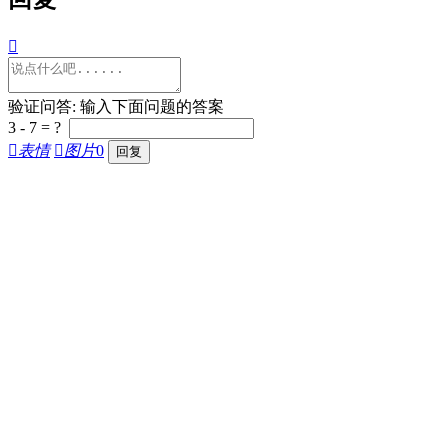

验证问答: 输入下面问题的答案
3 - 7 = ?

表情

图片
0

分享

复制链接

举报
取消

说点什么吧...


1

