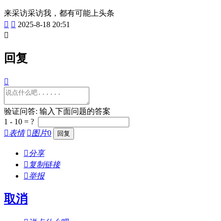
来采访采访我，都有可能上头条


2025-8-18 20:51

回复

验证问答: 输入下面问题的答案
1 - 10 = ?

表情

图片
0

分享

复制链接

举报
取消