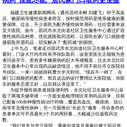
福建卫生健康新闻网讯（通讯员何水树 刘建飞）对于高血
压、糖尿病等慢性病患者而言，按时规范用药是维系健康的重
要保障。过去，不少居民为配齐慢性病常用药，往往需要奔波
至大医院。如今，邵武市水北街道社区卫生服务中心通过扩容
慢性病药品种类、优化就医取药流程，让居民在家门口就能便
捷获取所需药品，切实解决了“配药难”的困扰。
上午九点，笔者走访邵武市水北街道社区卫生服务中心时
看到，门诊大厅内市民有序排队取药，诊室里医生正细致为患
者问诊开方。患有多年糖尿病的彭大爷感慨道，过去水北社区
卫生服务中心常出现药品缺货情况，他不得不前往市立医院挂
号排队，一来一回就得耗费大半天时间。“现在不一样了，在
家门口就能把药配齐。而且这边的诊疗费用比大医院低，张医
生的服务态度又好，以后就认准这里了。”
为提升慢性病患者就医便利性，水北社区卫生服务中心采
取了两项关键举措：一方面全面梳理辖区常用药品目录，目前
已配备100余种慢性病治疗药物，覆盖高血压、糖尿病、冠心
病等常见慢性病种；另一方面推出“长处方”服务，符合条件的
患者单次可开具最长3个月的用药量，大幅减少往返取药次
数。
“我们首先与市立医院、通泰街道等兄弟单位建立药品资