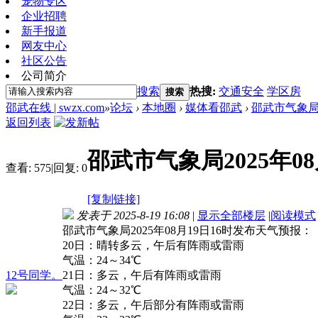
宠物专区
企业招聘
新手报道
网友中心
社区公告
公司简介
搜索
热搜:
交通安全
学区房
搜索
邵武在线 | swzx.com
»
论坛
›
本地圈
›
媒体看邵武
›
邵武市气象局2
返回列表
邵武市气象局2025年0
查看:
575
|
回复:
0
[复制链接]
发表于 2025-8-19 16:08
|
显示全部楼层
|
阅读模式
邵武市气象局2025年08月19日16时发布天气预报：
20日：晴转多云，午后有阵雨或雷雨
气温：24～34℃
12号同学。
21日：多云，午后有阵雨或雷雨
气温：24～32℃
22日：多云，午后部分有阵雨或雷雨