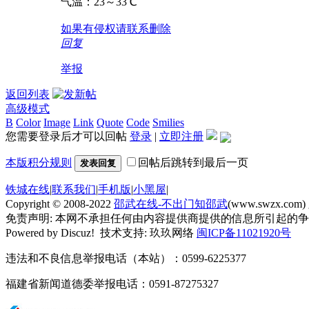
气温：23～33℃
如果有侵
权请联系删
除
回复
举报
返回列表
高级模式
B
Color
Image
Link
Quote
Code
Smilies
您需要登录后才可以回帖
登录
|
立即注册
本版积分规则
回帖后跳转到最后一页
发表回复
铁城在线
|
联系我们
|
手机版
|
小黑屋
|
Copyright © 2008-2022
邵武在线-不出门知邵武
(www.swzx.com)
免责声明: 本网不承担任何由内容提供商提供的信息所引起的
Powered by Discuz! 技术支持: 玖玖网络
闽ICP备11021920号
违法和不良信息举报电话（本站）：0599-6225377
福建省新闻道德委举报电话：0591-87275327