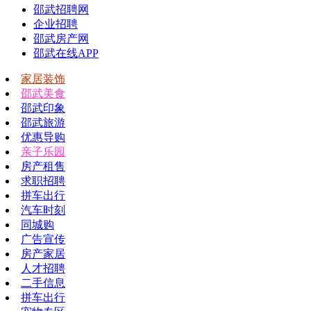
邵武招聘网
企业招聘
邵武房产网
邵武在线APP
家居装饰
邵武美食
邵武印象
邵武旅游
优惠导购
亲子乐园
房产租售
求职招聘
拼车出行
汽车时刻
同城购
广告宣传
房产家居
人才招聘
二手信息
拼车出行