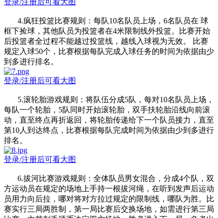
登录/注册后可看大图
4.疯狂投篮比赛规则：每队10名队员上场，6名队员在 球
框下捡球，其他队员为投篮者在4米限制线外投篮。比赛开始
后投篮者全过程不能越过投篮线，越线入球视为无效。 比赛
规定入球50个，比赛根据每队完成入球任务的时间为依据由少
到多进行排名。
登录/注册后可看大图
5.滚轮胎游戏规则：将队伍分成5队，每对10名队员上场，
每队一个轮胎，5队同时开始滚轮胎，双手扶轮胎沿线向前滚
动，直至终点再折返回，将轮胎传递给下一个队员接力，直至
第10人到达终点，比赛根据每队完成时间为依据由少到多进行
排名。
登录/注册后可看大图
6.拔河比赛游戏规则：全体队员男女混合，分成4个队，双
方运动员在规定的场地上手持一根拔河绳，在听到发声后运动
员用力向后拉，哪对将对方拉过规定的限制线，哪队为胜。比
赛实行三局两胜制，第一局比赛后交换场地，如需进行第三局