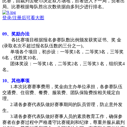
比赛，由裁判丢硬币决定双方场地，胜者进入下一局，负者出
局。比赛根据每队胜出次数依据由多到少进行排名。
登录/注册后可看大图
09、奖励办法
各比赛项目根据报名参赛队数比例颁发获奖证书、奖 金
(录取名次不超过报名队伍数的三分之一)。
单项各个项目，初步设：一等奖1名，二等奖3名，三等奖
6名，优胜奖10名。
团体奖设：一等奖1名，二等奖2名，三等奖3 名，组织奖4
名。
10、其他事项
1.本次比赛赛事费用，奖金由主办单位承担，各参赛队伍
交通费、住宿费、餐费、服装费、团队保险费按相关规定自
理。
2.请各参赛代表队做好赛事期间的队员管理，防止意外发
生。
3.请各参赛代表队做好赛事人员的素质教育工作，确保参
赛者在参赛过程中严格遵守比赛规则和纪律，尊重并服从裁判