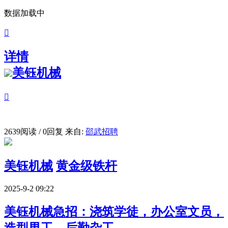
数据加载中

详情
美钰机械

2639阅读 / 0回复
来自:
邵武招聘
美钰机械
黄金级铁杆
2025-9-2 09:22
美钰机械急招：浇筑学徒，办公室文员，
造型男工，后勤杂工