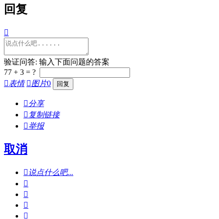
回复

验证问答: 输入下面问题的答案
77 + 3 = ?

表情

图片
0

分享

复制链接

举报
取消

说点什么吧...



