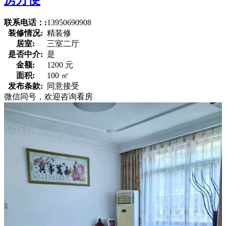
联系电话：:
13950690908
装修情况:
精装修
居室:
三室二厅
是否中介:
是
金额:
1200 元
面积:
100 ㎡
发布条款:
同意接受
微信同号，欢迎咨询看房