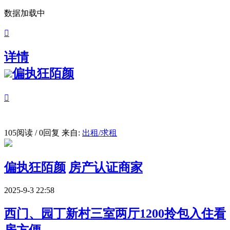
数据加载中

详情
偏执狂陌颜

105阅读 / 0回复
来自:
出租/求租
偏执狂陌颜
房产认证商家
2025-9-3 22:58
西门、园丁新村三室两厅1200拎包入住看
房方便