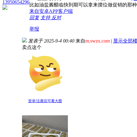
13950654296
比如油盐酱醋临快到期可以拿来摆位做促销的那种
来自安卓APP客户端
回复
支持
反对
举报
发表于 2025-9-4 00:40
来自
m.swzx.com
|
显示全部
卖点这个
登录/注册后可看大图