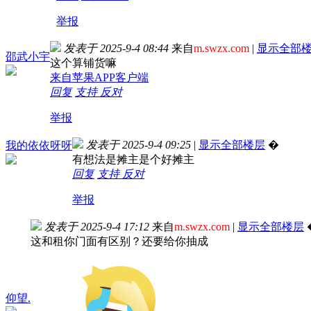
举报
发表于 2025-9-4 08:44
来自
m.swzx.com
|
显示全部
邵武小宇
这个算铺货嘛
来自苹果APP客户端
回复
支持
反对
举报
发表于 2025-9-4 09:25
|
显示全部楼层
�
我的依依呀呀
有想法是摊主是个好摊主
回复
支持
反对
举报
发表于 2025-9-4 17:12
来自
m.swzx.com
|
显示全部楼层
这和租你门面有区别？还要给你抽成
仰望.