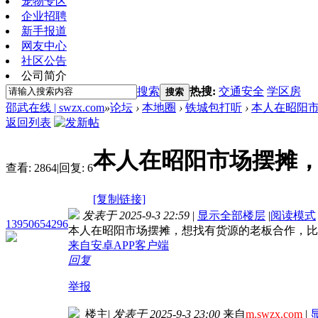
宠物专区
企业招聘
新手报道
网友中心
社区公告
公司简介
搜索
热搜:
交通安全
学区房
搜索
邵武在线 | swzx.com
»
论坛
›
本地圈
›
铁城包打听
›
本人在昭阳
返回列表
本人在昭阳市场摆摊
查看:
2864
|
回复:
6
[复制链接]
发表于 2025-9-3 22:59
|
显示全部楼层
|
阅读模式
13950654296
本人在昭阳市场摆摊，想找有货源的老板合作，比如
来自安卓APP客户端
回复
举报
楼主
|
发表于 2025-9-3 23:00
来自
m.swzx.com
|