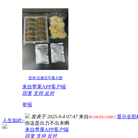
登录/注册后可看大图
来自苹果APP客户端
回复
支持
反对
举报
发表于 2025-9-4 07:47
来自
m.swzx.com
|
显示全部
人生如此~
你这是出力不出本啊
来自苹果APP客户端
回复
支持
反对