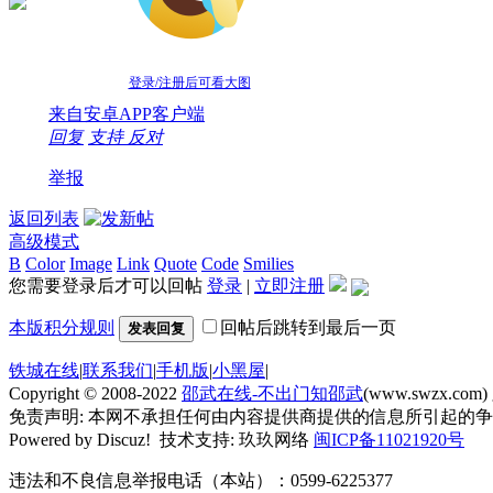
登录/注册后可看大图
来自安卓APP客户端
回复
支持
反对
举报
返回列表
高级模式
B
Color
Image
Link
Quote
Code
Smilies
您需要登录后才可以回帖
登录
|
立即注册
本版积分规则
回帖后跳转到最后一页
发表回复
铁城在线
|
联系我们
|
手机版
|
小黑屋
|
Copyright © 2008-2022
邵武在线-不出门知邵武
(www.swzx.com)
免责声明: 本网不承担任何由内容提供商提供的信息所引起的
Powered by Discuz! 技术支持: 玖玖网络
闽ICP备11021920号
违法和不良信息举报电话（本站）：0599-6225377