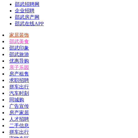
邵武招聘网
企业招聘
邵武房产网
邵武在线APP
家居装饰
邵武美食
邵武印象
邵武旅游
优惠导购
亲子乐园
房产租售
求职招聘
拼车出行
汽车时刻
同城购
广告宣传
房产家居
人才招聘
二手信息
拼车出行