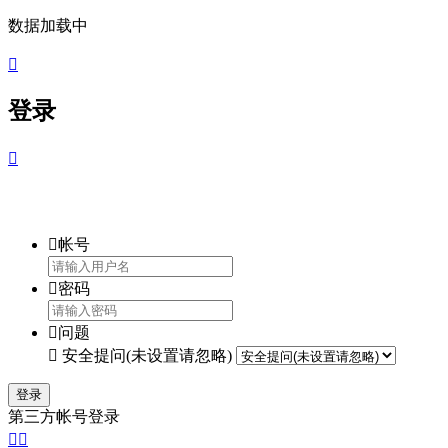
数据加载中

登录


帐号

密码

问题

安全提问(未设置请忽略)
登录
第三方帐号登录

