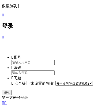
数据加载中

登录


帐号

密码

问题

安全提问(未设置请忽略)
登录
第三方帐号登录

