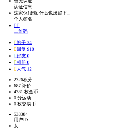
暂无认证
认证信息
这家伙很懒, 什么也没留下...
个人签名


二维码

帖子 34

回复 918

好友 0

相册 0

人气 12
2326
积分
687
评价
4381 枚
金币
0 分
运动
0 枚
交易币
538384
用户ID
女