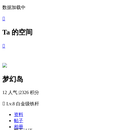
数据加载中

Ta 的空间

梦幻岛
12 人气
|
2326 积分

Lv.8
白金级铁杆
资料
帖子
相册