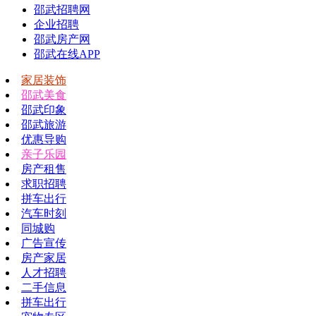
邵武招聘网
企业招聘
邵武房产网
邵武在线APP
家居装饰
邵武美食
邵武印象
邵武旅游
优惠导购
亲子乐园
房产租售
求职招聘
拼车出行
汽车时刻
同城购
广告宣传
房产家居
人才招聘
二手信息
拼车出行