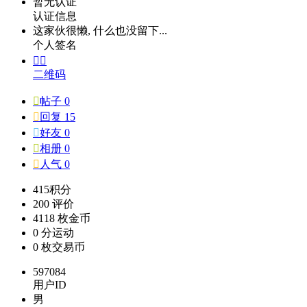
暂无认证
认证信息
这家伙很懒, 什么也没留下...
个人签名


二维码

帖子 0

回复 15

好友 0

相册 0

人气 0
415
积分
200
评价
4118 枚
金币
0 分
运动
0 枚
交易币
597084
用户ID
男