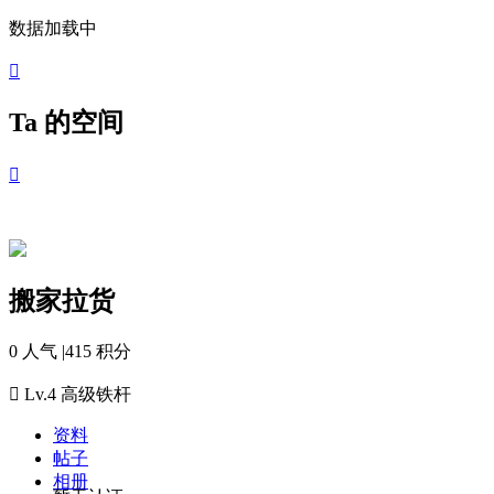
数据加载中

Ta 的空间

搬家拉货
0 人气
|
415 积分

Lv.4
高级铁杆
资料
帖子
相册