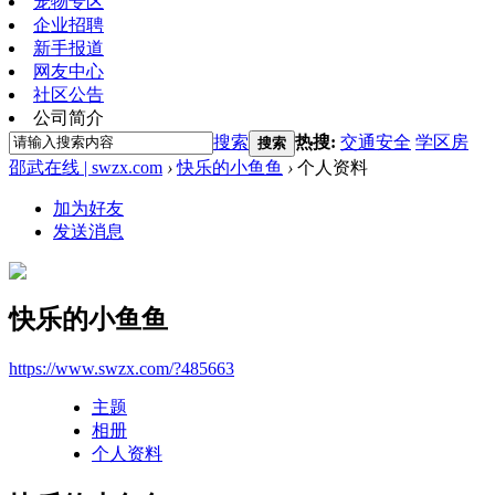
宠物专区
企业招聘
新手报道
网友中心
社区公告
公司简介
搜索
热搜:
交通安全
学区房
搜索
邵武在线 | swzx.com
›
快乐的小鱼鱼
›
个人资料
加为好友
发送消息
快乐的小鱼鱼
https://www.swzx.com/?485663
主题
相册
个人资料