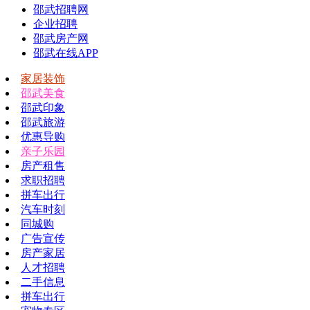
邵武招聘网
企业招聘
邵武房产网
邵武在线APP
家居装饰
邵武美食
邵武印象
邵武旅游
优惠导购
亲子乐园
房产租售
求职招聘
拼车出行
汽车时刻
同城购
广告宣传
房产家居
人才招聘
二手信息
拼车出行