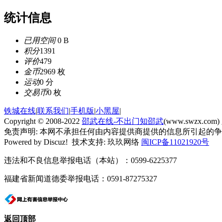
统计信息
已用空间
0 B
积分
1391
评价
479
金币
2969 枚
运动
0 分
交易币
0 枚
铁城在线
|
联系我们
|
手机版
|
小黑屋
|
Copyright © 2008-2022
邵武在线-不出门知邵武
(www.swzx.com)
免责声明: 本网不承担任何由内容提供商提供的信息所引起的
Powered by Discuz! 技术支持: 玖玖网络
闽ICP备11021920号
违法和不良信息举报电话（本站）：0599-6225377
福建省新闻道德委举报电话：0591-87275327
返回顶部