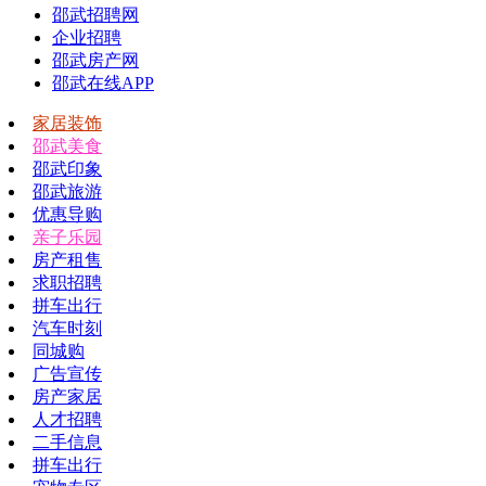
邵武招聘网
企业招聘
邵武房产网
邵武在线APP
家居装饰
邵武美食
邵武印象
邵武旅游
优惠导购
亲子乐园
房产租售
求职招聘
拼车出行
汽车时刻
同城购
广告宣传
房产家居
人才招聘
二手信息
拼车出行