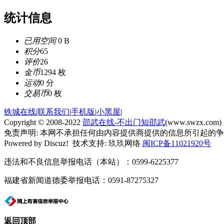
统计信息
已用空间
0 B
积分
65
评价
26
金币
1294 枚
运动
0 分
交易币
0 枚
铁城在线
|
联系我们
|
手机版
|
小黑屋
|
Copyright © 2008-2022
邵武在线-不出门知邵武
(www.swzx.com)
免责声明: 本网不承担任何由内容提供商提供的信息所引起的
Powered by Discuz! 技术支持: 玖玖网络
闽ICP备11021920号
违法和不良信息举报电话（本站）：0599-6225377
福建省新闻道德委举报电话：0591-87275327
返回顶部