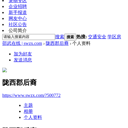
宠物专区
企业招聘
新手报道
网友中心
社区公告
公司简介
搜索
热搜:
交通安全
学区房
搜索
邵武在线 | swzx.com
›
陇西郡后裔
›
个人资料
加为好友
发送消息
陇西郡后裔
https://www.swzx.com/?500772
主题
相册
个人资料