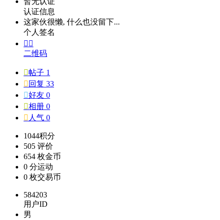
暂无认证
认证信息
这家伙很懒, 什么也没留下...
个人签名


二维码

帖子 1

回复 33

好友 0

相册 0

人气 0
1044
积分
505
评价
654 枚
金币
0 分
运动
0 枚
交易币
584203
用户ID
男