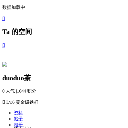
数据加载中

Ta 的空间

duoduo茶
0 人气
|
1044 积分

Lv.6
黄金级铁杆
资料
帖子
相册