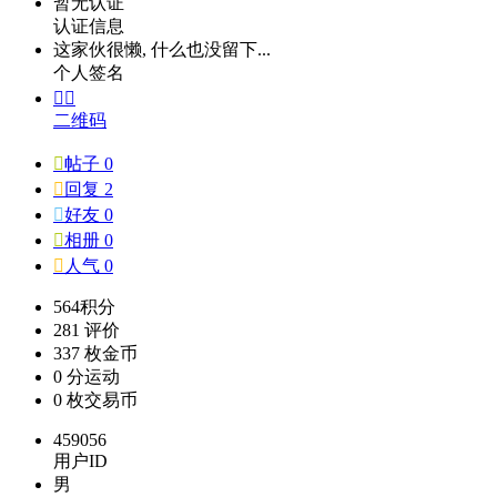
暂无认证
认证信息
这家伙很懒, 什么也没留下...
个人签名


二维码

帖子 0

回复 2

好友 0

相册 0

人气 0
564
积分
281
评价
337 枚
金币
0 分
运动
0 枚
交易币
459056
用户ID
男