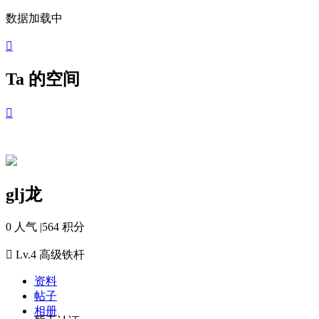
数据加载中

Ta 的空间

glj龙
0 人气
|
564 积分

Lv.4
高级铁杆
资料
帖子
相册